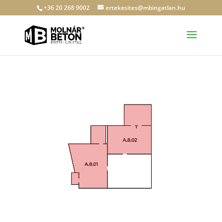
+36 20 268 9002
ertekesites@mbingatlan.hu