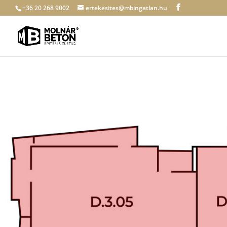
+36 20 268 9002
ertekesites@mbingatlan.hu