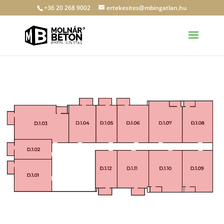
+36 20 268 9002
ertekesites@mbingatlan.hu