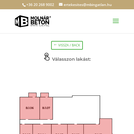
+36 20 268 9002
ertekesites@mbingatlan.hu
VISSZA / BACK
Válasszon lakást: