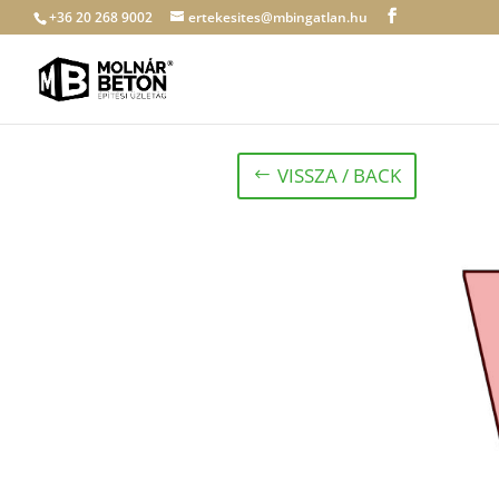
+36 20 268 9002
ertekesites@mbingatlan.hu
VISSZA / BACK