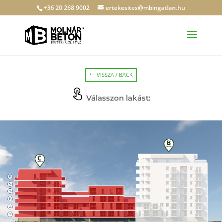
+36 20 268 9002
ertekesites@mbingatlan.hu
VISSZA / BACK
Válasszon lakást: