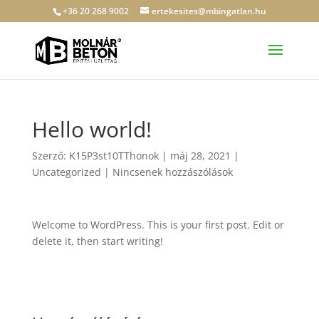
+36 20 268 9002
ertekesites@mbingatlan.hu
Hello world!
Szerző:
K15P3st10TThonok
|
máj 28, 2021
|
Uncategorized
|
Nincsenek hozzászólások
Welcome to WordPress. This is your first post. Edit or
delete it, then start writing!